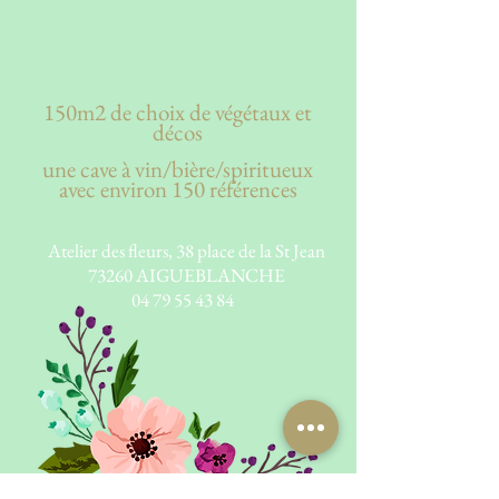
150m2 de choix de végétaux et
décos
une cave à vin/bière/spiritueux
avec environ 150 références
Atelier des fleurs, 38 place de la St Jean
73260 AIGUEBLANCHE
04 79 55 43 84